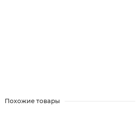
Ручка-кнопка «Gem» из ясеня — 41×41 мм, крепление
на 1 винт, Россия
Есть в наличии
500 ₽
В корзину
Похожие товары