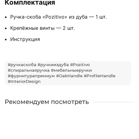
Комплектация
Ручка-скоба «Pozitivo» из дуба — 1 шт.
Крепёжные винты — 2 шт.
Инструкция
#ручкаскоба #ручкииздуба #Pozitivo
#спиральнаяручка #мебельныеручки
#фурнитурапремиум #OakHandle #ProfileHandle
#InteriorDesign
Рекомендуем посмотреть
Лидер продаж!