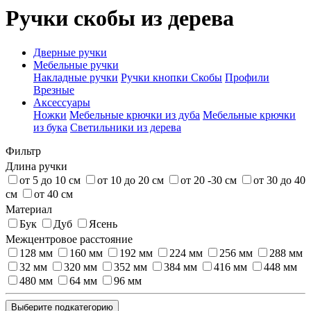
Ручки скобы из дерева
Дверные ручки
Мебельные ручки
Накладные ручки
Ручки кнопки
Скобы
Профили
Врезные
Аксессуары
Ножки
Мебельные крючки из дуба
Мебельные крючки
из бука
Светильники из дерева
Фильтр
Длина ручки
от 5 до 10 см
от 10 до 20 см
от 20 -30 см
от 30 до 40
см
от 40 см
Материал
Бук
Дуб
Ясень
Межцентровое расстояние
128 мм
160 мм
192 мм
224 мм
256 мм
288 мм
32 мм
320 мм
352 мм
384 мм
416 мм
448 мм
480 мм
64 мм
96 мм
Выберите подкатегорию