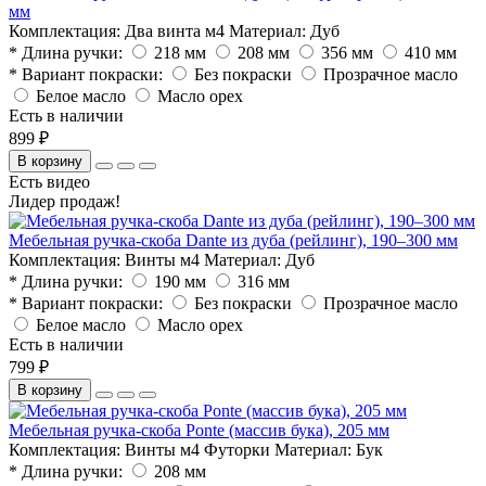
мм
Комплектация:
Два винта м4
Материал:
Дуб
* Длина ручки:
218 мм
208 мм
356 мм
410 мм
* Вариант покраски:
Без покраски
Прозрачное масло
Белое масло
Масло орех
Есть в наличии
899 ₽
В корзину
Есть видео
Лидер продаж!
Мебельная ручка-скоба Dante из дуба (рейлинг), 190–300 мм
Комплектация:
Винты м4
Материал:
Дуб
* Длина ручки:
190 мм
316 мм
* Вариант покраски:
Без покраски
Прозрачное масло
Белое масло
Масло орех
Есть в наличии
799 ₽
В корзину
Мебельная ручка-скоба Ponte (массив бука), 205 мм
Комплектация:
Винты м4 Футорки
Материал:
Бук
* Длина ручки:
208 мм