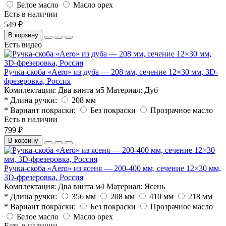
Белое масло
Масло орех
Есть в наличии
549 ₽
В корзину
Есть видео
Ручка-скоба «Aero» из дуба — 208 мм, сечение 12×30 мм, 3D-
фрезеровка, Россия
Комплектация:
Два винта м5
Материал:
Дуб
* Длина ручки:
208 мм
* Вариант покраски:
Без покраски
Прозрачное масло
Есть в наличии
799 ₽
В корзину
Ручка-скоба «Aero» из ясеня — 200-400 мм, сечение 12×30 мм,
3D-фрезеровка, Россия
Комплектация:
Два винта м4
Материал:
Ясень
* Длина ручки:
356 мм
208 мм
410 мм
218 мм
* Вариант покраски:
Без покраски
Прозрачное масло
Белое масло
Масло орех
Есть в наличии