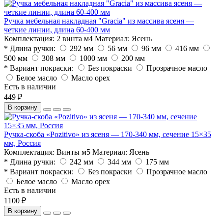
Ручка мебельная накладная "Gracia" из массива ясеня —
четкие линии, длина 60-400 мм
Комплектация:
2 винта м4
Материал:
Ясень
* Длина ручки:
292 мм
56 мм
96 мм
416 мм
500 мм
308 мм
1000 мм
200 мм
* Вариант покраски:
Без покраски
Прозрачное масло
Белое масло
Масло орех
Есть в наличии
449 ₽
В корзину
Ручка-скоба «Pozitivo» из ясеня — 170-340 мм, сечение 15×35
мм, Россия
Комплектация:
Винты м5
Материал:
Ясень
* Длина ручки:
242 мм
344 мм
175 мм
* Вариант покраски:
Без покраски
Прозрачное масло
Белое масло
Масло орех
Есть в наличии
1100 ₽
В корзину