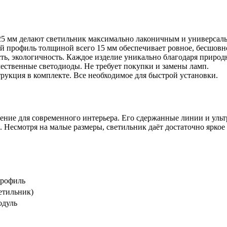
5 мм делают светильник максимально лаконичным и универсаль
профиль толщиной всего 15 мм обеспечивает ровное, бесшовное
ть, экологичность. Каждое изделие уникально благодаря приро
ственные светодиоды. Не требует покупки и замены ламп.
укция в комплекте. Все необходимое для быстрой установки.
ние для современного интерьера. Его сдержанные линии и ультр
ь. Несмотря на малые размеры, светильник даёт достаточно ярко
профиль
етильник)
одуль