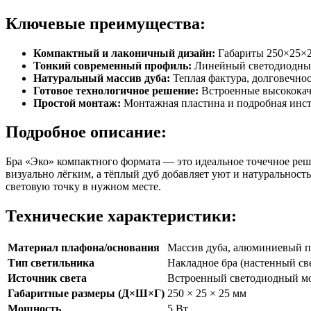
Ключевые преимущества:
Компактный и лаконичный дизайн:
Габариты 250×25×2
Тонкий современный профиль:
Линейный светодиодный 
Натуральный массив дуба:
Теплая фактура, долговечнос
Готовое технологичное решение:
Встроенные высококаче
Простой монтаж:
Монтажная пластина и подробная инстр
Подробное описание:
Бра «Эко» компактного формата — это идеальное точечное реше
визуально лёгким, а тёплый дуб добавляет уют и натуральност
световую точку в нужном месте.
Технические характеристики:
Материал плафона/основания
Массив дуба, алюминиевый 
Тип светильника
Накладное бра (настенный св
Источник света
Встроенный светодиодный м
Габаритные размеры (Д×Ш×Г)
250 × 25 × 25 мм
Мощность
5 Вт